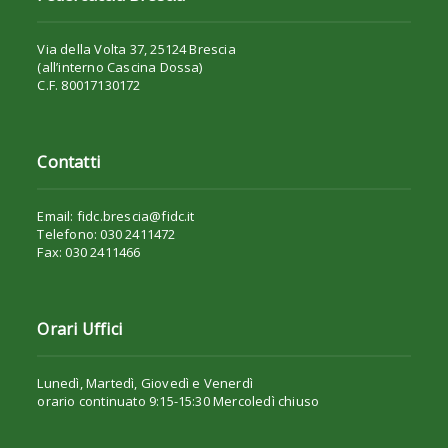
Via della Volta 37, 25124 Brescia
(all’interno Cascina Dossa)
C.F. 80017130172
Contatti
Email: fidc.brescia@fidc.it
Telefono: 030 2411472
Fax: 030 2411466
Orari Uffici
Lunedì, Martedì, Giovedì e Venerdì
orario continuato 9:15-15:30 Mercoledì chiuso