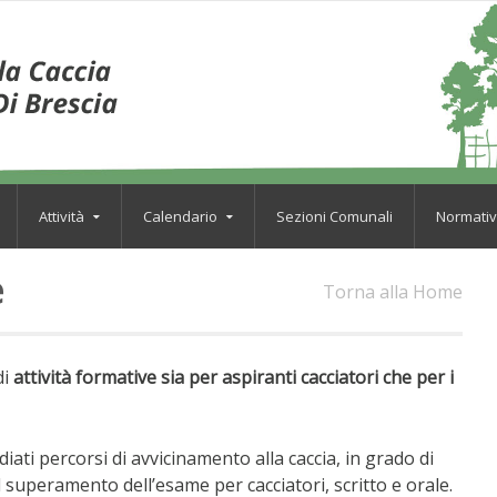
Attività
Calendario
Sezioni Comunali
Normati
e
Torna alla Home
di
attività formative sia per
aspiranti cacciatori che per i
iati percorsi di avvicinamento alla caccia, in grado di
 superamento dell’esame per cacciatori, scritto e orale.