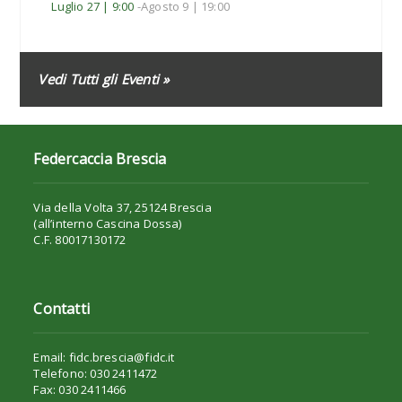
Luglio 27 | 9:00
-
Agosto 9 | 19:00
Vedi Tutti gli Eventi »
Federcaccia Brescia
Via della Volta 37, 25124 Brescia
(all’interno Cascina Dossa)
C.F. 80017130172
Contatti
Email: fidc.brescia@fidc.it
Telefono: 030 2411472
Fax: 030 2411466