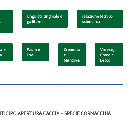
Ungulati, cinghiale e
relazione tecnico
e
galliformi
scientifica
a e
Pavia e
Cremona
Varese,
no
Lodi
e
Como e
Mantova
Lecco
TICIPO APERTURA CACCIA – SPECIE CORNACCHIA