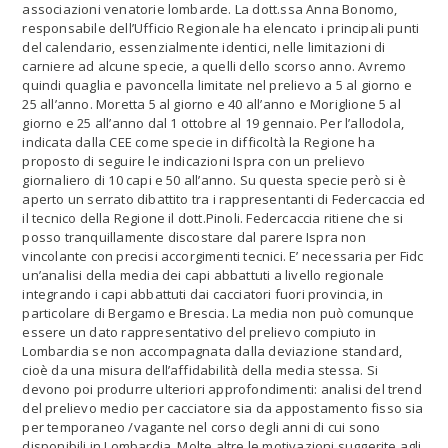
associazioni venatorie lombarde. La dott.ssa Anna Bonomo,
responsabile dell’Ufficio Regionale ha elencato i principali punti
del calendario, essenzialmente identici, nelle limitazioni di
carniere ad alcune specie, a quelli dello scorso anno. Avremo
quindi quaglia e pavoncella limitate nel prelievo a 5 al giorno e
25 all’anno. Moretta 5 al giorno e 40 all’anno e Moriglione 5 al
giorno e 25 all’anno dal 1 ottobre al 19 gennaio. Per l’allodola,
indicata dalla CEE come specie in difficoltà la Regione ha
proposto di seguire le indicazioni Ispra con un prelievo
giornaliero di 10 capi e 50 all’anno. Su questa specie però si è
aperto un serrato dibattito tra i rappresentanti di Federcaccia ed
il tecnico della Regione il dott.Pinoli. Federcaccia ritiene che si
posso tranquillamente discostare dal parere Ispra non
vincolante con precisi accorgimenti tecnici. E’ necessaria per Fidc
un’analisi della media dei capi abbattuti a livello regionale
integrando i capi abbattuti dai cacciatori fuori provincia, in
particolare di Bergamo e Brescia. La media non può comunque
essere un dato rappresentativo del prelievo compiuto in
Lombardia se non accompagnata dalla deviazione standard,
cioè da una misura dell’affidabilità della media stessa. Si
devono poi produrre ulteriori approfondimenti: analisi del trend
del prelievo medio per cacciatore sia da appostamento fisso sia
per temporaneo /vagante nel corso degli anni di cui sono
disponibili in Lombardia. Molte altre le motivazioni suggerite agli