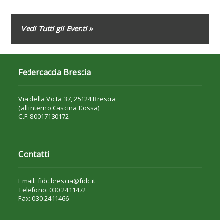
Vedi Tutti gli Eventi »
Federcaccia Brescia
Via della Volta 37, 25124 Brescia
(all’interno Cascina Dossa)
C.F. 80017130172
Contatti
Email: fidc.brescia@fidc.it
Telefono: 030 2411472
Fax: 030 2411466