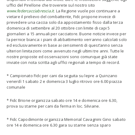
uffici del Pirellone che troverete sul nostro sito
www.federcacciabrescia.it
. La Regione vuole poi continuare a
vietare il prelievo del combattente, Fidc propone invece di
prevedere una caccia solo da appostamento fisso dalla terza
domenica di settembre al 20 ottobre con limite di capi 5
giornalieri a 15 annuali per cacciatore. Buone notizie invece per
la pernice bianca: i piani di abbattimento verranno calcolati solo
ed esclusivamente in base ai censimenti di quest’anno senza
ulteriori limitazioni come avvenuto negli ultimi tre anni. Tutte le
nostre proposte ed osservazioni sono comunque già state
inviate con nota scritta agli uffici regionali a tempo di record.
* Campionato Fidc per cani da seguita su lepre a Quinzano
venerdì 1 sabato 2 e domenica 3 luglio ritrovo ore 6.00 piazza
comunale
* Fidc Brione organizza sabato ore 14 e domenica ore 6.30,
prova su starne per cani da ferma in loc. Silviane.
* Fidc Capodimonte organizza Memorial Cavagnini Gino sabato
ore 14 e domenica ore 6.30 gara su starne senza sparo