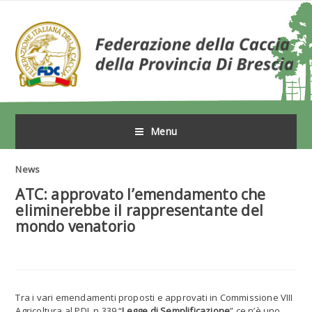
Menu
News
ATC: approvato l’emendamento che
eliminerebbe il rappresentante del
mondo venatorio
Tra i vari emendamenti proposti e approvati in Commissione VIII
Agricoltura al PDL n 339 “
Legge di Semplificazione
” ce n’è uno