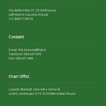
Via della Volta 37, 25124 Brescia
(all’interno Cascina Dossa)
C.F. 80017130172
Contatti
Email: fidc.brescia@fidc.it
Telefono: 030 2411472
Fax: 030 2411466
Orari Uffici
Lunedì, Martedì, Giovedì e Venerdì
orario continuato 9:15-15:30 Mercoledì chiuso