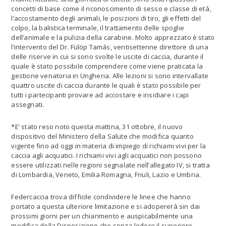
concetti di base come il riconoscimento di sesso e classe di età,
l’accostamento degli animali, le posizioni di tiro, gli effetti del
colpo, la balistica terminale, il trattamento delle spoglie
dell’animale e la pulizia della carabine. Molto apprezzato è stato
l’intervento del Dr. Fülöp Tamás, ventisettenne direttore di una
delle riserve in cui si sono svolte le uscite di caccia, durante il
quale è stato possibile comprendere come viene praticata la
gestione venatoria in Ungheria. Alle lezioni si sono intervallate
quattro uscite di caccia durante le quali è stato possibile per
tutti i partecipanti provare ad accostare e insidiare i capi
assegnati.
*E’ stato reso noto questa mattina, 31 ottobre, il nuovo
dispositivo del Ministero della Salute che modifica quanto
vigente fino ad oggi in materia di impiego di richiami vivi per la
caccia agli acquatici. I richiami vivi agli acquatici non possono
essere utilizzati nelle regioni segnalate nell’allegato IV, si tratta
di Lombardia, Veneto, Emilia Romagna, Friuli, Lazio e Umbria.
Federcaccia trova difficile condividere le linee che hanno
portato a questa ulteriore limitazione e si adopererà sin dai
prossimi giorni per un chiarimento e auspicabilmente una
modifica della Disposizione che senza ledere il superiore