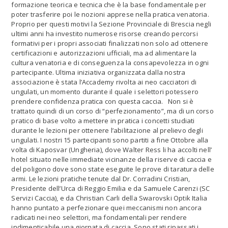
formazione teorica e tecnica che è la base fondamentale per
poter trasferire poi le nozioni apprese nella pratica venatoria.
Proprio per questi motivi la Sezione Provinciale di Brescia negli
ultimi anni ha investito numerose risorse creando percorsi
formativi per i propri associati finalizzati non solo ad ottenere
certificazioni e autorizzazioni ufficiali, ma ad alimentare la
cultura venatoria e di conseguenza la consapevolezza in ogni
partecipante. Ultima iniziativa organizzata dalla nostra
associazione è stata l’Accademy rivolta ai neo cacciatori di
ungulati, un momento durante il quale i selettori potessero
prendere confidenza pratica con questa caccia. Non si è
trattato quindi di un corso di “perfezionamento”, ma di un corso
pratico di base volto a mettere in pratica i concetti studiati
durante le lezioni per ottenere l’abilitazione al prelievo degli
ungulati. I nostri 15 partecipanti sono partiti a fine Ottobre alla
volta di Kaposvar (Ungheria), dove Walter Ress li ha accolti nell’
hotel situato nelle immediate vicinanze della riserve di caccia e
del poligono dove sono state eseguite le prove di taratura delle
armi. Le lezioni pratiche tenute dal Dr. Corradini Cristian,
Presidente dell’Urca di Reggio Emilia e da Samuele Carenzi (SC
Servizi Caccia), e da Christian Carli della Swarovski Optik Italia
hanno puntato a perfezionare quei meccanismi non ancora
radicati nei neo selettori, ma fondamentali per rendere
indimenticabile una giornata di caccia. Sono stati ripassati i