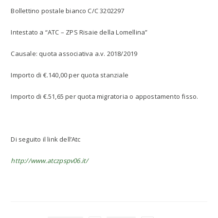
Bollettino postale bianco C/C 3202297
Intestato a “ATC – ZPS Risaie della Lomellina”
Causale: quota associativa a.v. 2018/2019
Importo di €.140,00 per quota stanziale
Importo di €.51,65 per quota migratoria o appostamento fisso.
Di seguito il link dell’Atc
http://www.atczpspv06.it/