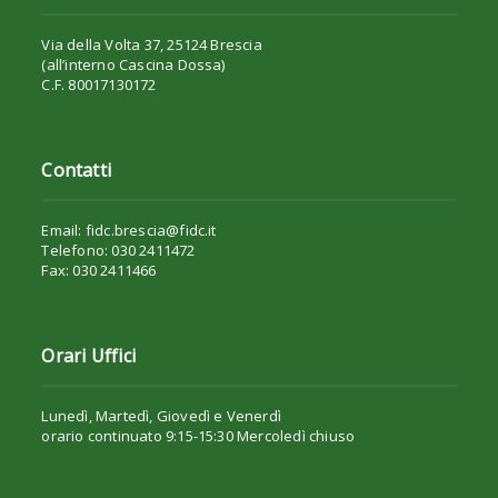
Via della Volta 37, 25124 Brescia
(all’interno Cascina Dossa)
C.F. 80017130172
Contatti
Email: fidc.brescia@fidc.it
Telefono: 030 2411472
Fax: 030 2411466
Orari Uffici
Lunedì, Martedì, Giovedì e Venerdì
orario continuato 9:15-15:30 Mercoledì chiuso