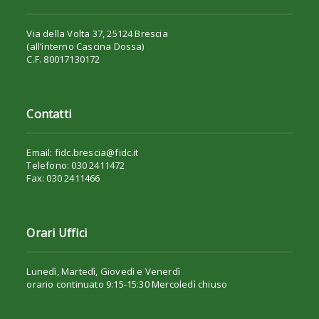
Via della Volta 37, 25124 Brescia
(all’interno Cascina Dossa)
C.F. 80017130172
Contatti
Email: fidc.brescia@fidc.it
Telefono: 030 2411472
Fax: 030 2411466
Orari Uffici
Lunedì, Martedì, Giovedì e Venerdì
orario continuato 9:15-15:30 Mercoledì chiuso