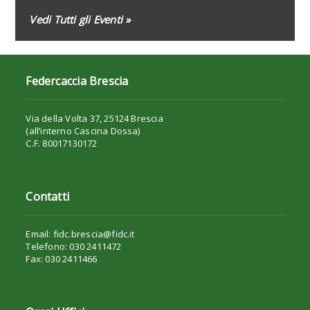
Vedi Tutti gli Eventi »
Federcaccia Brescia
Via della Volta 37, 25124 Brescia
(all’interno Cascina Dossa)
C.F. 80017130172
Contatti
Email: fidc.brescia@fidc.it
Telefono: 030 2411472
Fax: 030 2411466