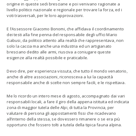
origine in queste sedi bresciane e poi venivano ragionate a
livello politico nazionale e regionale per trovare la forza, ed i
voti trasversali, per le loro approvazioni.
E l’Assessore Giacomo Bonomi, che affidava il coordinamento
dei testi alla fine penna del responsabile degli uffici Mario
Gabusi, da politico attento alla realtà che rappresentava, non
solo la caccia ma anche una industria ed un artigianato
bresciano dedito alle armi, riusciva a coniugare queste
esigenze alla realtà possibile e praticabile.
Devo dire, per esperienza vissuta, che tutto il mondo venatorio,
anche di altre associazioni, riconosceva a lui la capacità
responsabile anche di scelte non sempre facili, e le rispettava.
Me lo ricordo un intero mese di agosto, accompagnato dai vari
responsabili locali, a fare il giro della appena istituita ed indicata
zona di maggior tutela delle Alpi, di tutta la Provincia, per
valutare di persona gli appostamenti fissi che ricadevano
all’interno della stessa, se dovessero rimanere o se era più
opportuno che fossero tolti a tutela della tipica fauna alpina.