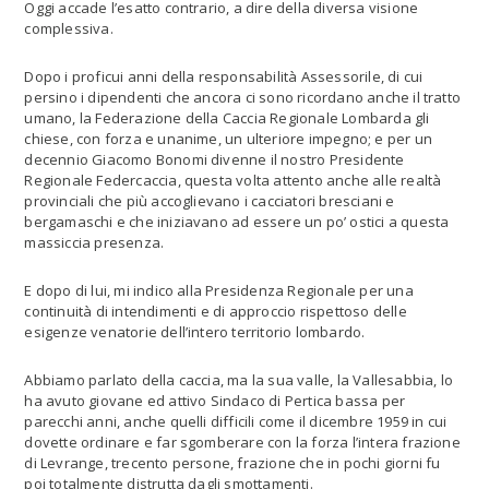
Oggi accade l’esatto contrario, a dire della diversa visione
complessiva.
Dopo i proficui anni della responsabilità Assessorile, di cui
persino i dipendenti che ancora ci sono ricordano anche il tratto
umano, la Federazione della Caccia Regionale Lombarda gli
chiese, con forza e unanime, un ulteriore impegno; e per un
decennio Giacomo Bonomi divenne il nostro Presidente
Regionale Federcaccia, questa volta attento anche alle realtà
provinciali che più accoglievano i cacciatori bresciani e
bergamaschi e che iniziavano ad essere un po’ ostici a questa
massiccia presenza.
E dopo di lui, mi indico alla Presidenza Regionale per una
continuità di intendimenti e di approccio rispettoso delle
esigenze venatorie dell’intero territorio lombardo.
Abbiamo parlato della caccia, ma la sua valle, la Vallesabbia, lo
ha avuto giovane ed attivo Sindaco di Pertica bassa per
parecchi anni, anche quelli difficili come il dicembre 1959 in cui
dovette ordinare e far sgomberare con la forza l’intera frazione
di Levrange, trecento persone, frazione che in pochi giorni fu
poi totalmente distrutta dagli smottamenti.