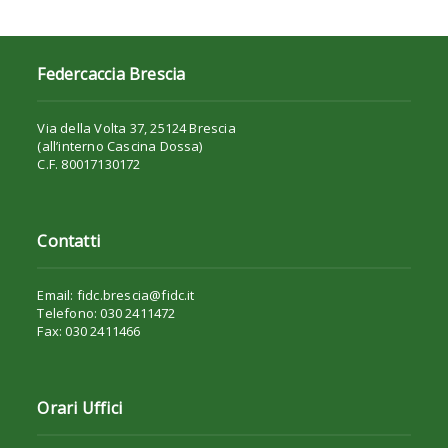
Federcaccia Brescia
Via della Volta 37, 25124 Brescia
(all’interno Cascina Dossa)
C.F. 80017130172
Contatti
Email: fidc.brescia@fidc.it
Telefono: 030 2411472
Fax: 030 2411466
Orari Uffici