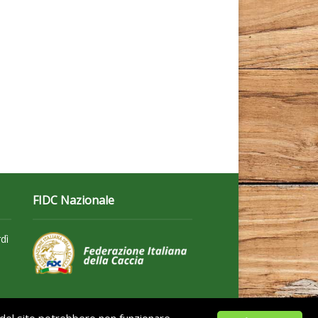
FIDC Nazionale
dì
i del sito potrebbero non funzionare