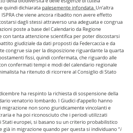
tto della biodiversità e delle esigenze di tutela
e quindi dichiarata
palesemente infondata.
Un’altra
i ISPRA che viene ancora ribadito non avere effetto
costarsi dagli stessi attraverso una adeguata e congrua
vazioni poste a base del Calendario da Regione
con tanta attenzione scientifica per poter discostarsi
battito giudiziale da dati proposti da Federcaccia e da
ute congrue sia per la disposizione riguardante la quarta
postamenti fissi, quindi confermata, che riguardo alle
, con confermati tempi e modi del calendario regionale
malista ha ritenuto di ricorrere al Consiglio di Stato
 dicembre ha respinto la richiesta di sospensione della
ario venatorio lombardo. I Giudici d’appello hanno
di migrazione non sono giuridicamente vincolanti e
ria e ha poi riconosciuto che i periodi utilizzati
tri Stati europei, si basano su un criterio probabilistico
e già in migrazione quando per questa si individuano “
i