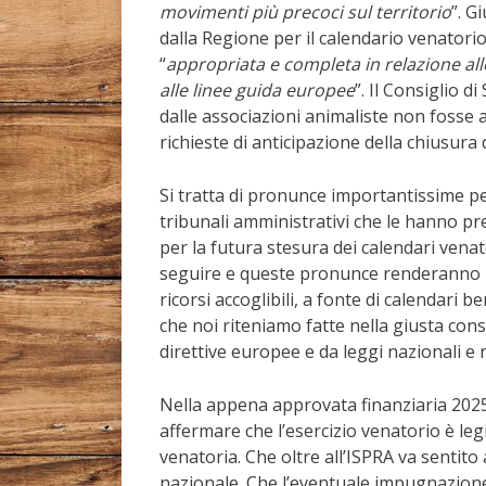
movimenti più precoci sul territorio
”. G
dalla Regione per il calendario venator
“
appropriata e completa in relazione alle
alle linee guida europee
”. Il Consiglio d
dalle associazioni animaliste non fosse
richieste di anticipazione della chiusura d
Si tratta di pronunce importantissime p
tribunali amministrativi che le hanno p
per la futura stesura dei calendari venat
seguire e queste pronunce renderanno mo
ricorsi accoglibili, a fonte di calendari b
che noi riteniamo fatte nella giusta con
direttive europee e da leggi nazionali e r
Nella appena approvata finanziaria 2025 è
affermare che l’esercizio venatorio è le
venatoria. Che oltre all’ISPRA va sentito
nazionale. Che l’eventuale impugnazione 