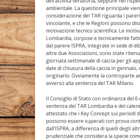
dell’attività venatoria, seppure nel rispe
ambientale. La questione principale vien
considerazione del TAR riguarda i parer
vincolante, e che le Regioni possono dis
motivazione tecnico scientifica. Le moti
Lombardia, corpose e tecnicamente fatte 
dal parere ISPRA, integrate in sede di di
altre due Associazioni, sono state riten
giornata settimanale di caccia per gli ap
date di chiusura della caccia in gennaio
originario. Ovviamente la controparte ani
avverso alla sentenza del TAR Milano.
Il Consiglio di Stato con ordinanza del 6
sentenza del TAR Lombardia e del calend
attestato che i Key Concept sui periodi 
possono essere superati con prova contra
dall’ISPRA, a differenza di quelli degli al
prudenziale che considera la specie com