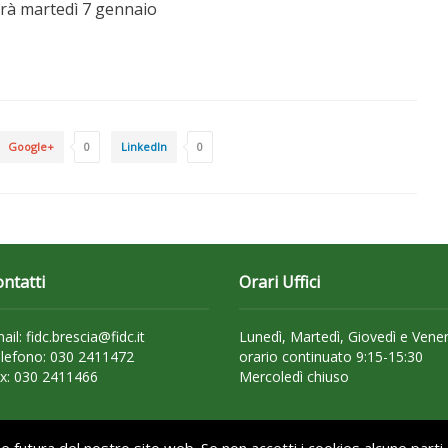
rirà martedì 7 gennaio
Google+
0
LinkedIn
0
ntatti
Orari Uffici
ail: fidc.brescia@fidc.it
Lunedì, Martedì, Giovedì e Vener
lefono: 030 2411472
orario continuato 9:15-15:30
x: 030 2411466
Mercoledì chiuso
 e futura del nostro sito web. Se non accetti i cookies alcune part