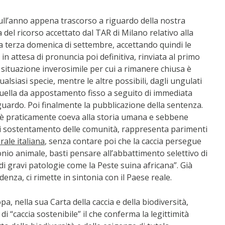
ull’anno appena trascorso a riguardo della nostra
 del ricorso accettato dal TAR di Milano relativo alla
a terza domenica di settembre, accettando quindi le
 in attesa di pronuncia poi definitiva, rinviata al primo
 situazione inverosimile per cui a rimanere chiusa è
ualsiasi specie, mentre le altre possibili, dagli ungulati
quella da appostamento fisso a seguito di immediata
iguardo. Poi finalmente la pubblicazione della sentenza.
ia è praticamente coeva alla storia umana e sebbene
 di sostentamento delle comunità, rappresenta parimenti
rale italiana
, senza contare poi che la caccia persegue
onio animale, basti pensare all’abbattimento selettivo di
 di gravi patologie come la Peste suina africana”. Già
nza, ci rimette in sintonia con il Paese reale.
pa, nella sua Carta della caccia e della biodiversità,
di “caccia sostenibile” il che conferma la legittimità