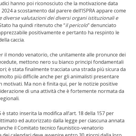
iudici hanno poi riconosciuto che la motivazione data
io 2024 a scostamento dal parere dell’ISPRA appare come
 diverse valutazioni dei diversi organi istituzionali e
i Stato ha quindi ritenuto che “
il pericolo
” denunciato
 apprezzabile positivamente e pertanto ha respinto le
ella caccia.
er il mondo venatorio, che unitamente alle pronunce dei
recedute, mettono nero su bianco principi fondamentali
ori; è stata finalmente tracciata una strada più sicura da
lto più difficile anche per gli animalisti presentare
en motivati. Ma non è finita qui, per le notizie positive
siderazione di una attività che è fortemente normata da
egionali.
 stato inserita la modifica all’art. 18 della 157 per
gittimato ed autorizzato dalla legge per ciascuna annata
 anche il Comitato tecnico faunistico-venatorio
dei calendari deve avvenire entro 30 giorni dalla loro