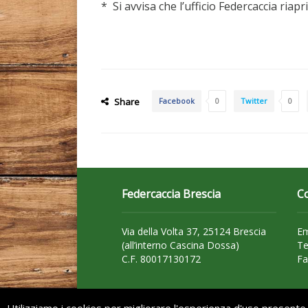
* Si avvisa che l’ufficio Federcaccia riap
Share
Facebook
0
Twitter
0
Federcaccia Brescia
Co
Via della Volta 37, 25124 Brescia
Em
(all’interno Cascina Dossa)
Te
C.F. 80017130172
Fa
Utilizziamo i cookies per migliorare l'esperienza d'uso presente