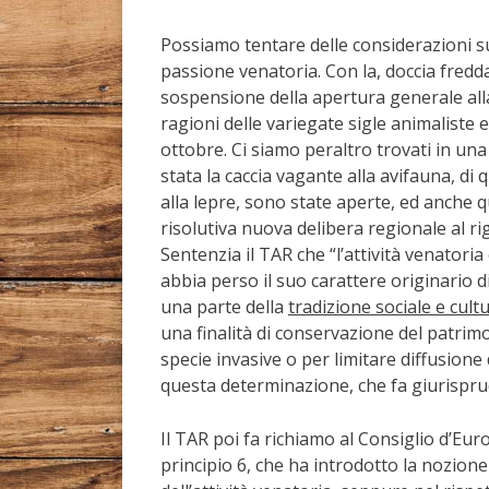
Possiamo tentare delle considerazioni s
passione venatoria. Con la, doccia fredda
sospensione della apertura generale all
ragioni delle variegate sigle animaliste e
ottobre. Ci siamo peraltro trovati in una
stata la caccia vagante alla avifauna, di q
alla lepre, sono state aperte, ed anche 
risolutiva nuova delibera regionale al r
Sentenzia il TAR che “l’attività venator
abbia perso il suo carattere originario
una parte della
tradizione sociale e cultu
una finalità di conservazione del patrim
specie invasive o per limitare diffusione
questa determinazione, che fa giurisprude
Il TAR poi fa richiamo al Consiglio d’Euro
principio 6, che ha introdotto la nozione 