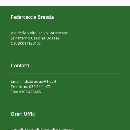
Federcaccia Brescia
Via della Volta 37, 25124 Brescia
(all’interno Cascina Dossa)
C.F. 80017130172
Contatti
Email: fidc.brescia@fidc.it
Telefono: 030 2411472
Fax: 030 2411466
Orari Uffici
Lunedì, Martedì, Giovedì e Venerdì