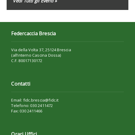
Vedi Tutti gli Eventi »
Federcaccia Brescia
Via della Volta 37, 25124 Brescia
(all’interno Cascina Dossa)
C.F. 80017130172
Contatti
Email: fidc.brescia@fidc.it
Telefono: 030 2411472
Fax: 030 2411466
Orari Uffici