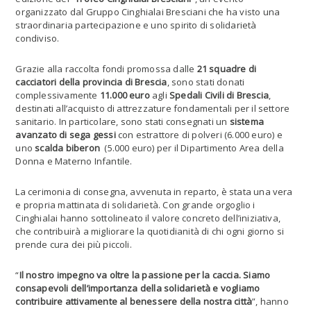
organizzato dal Gruppo Cinghialai Bresciani che ha visto una
straordinaria partecipazione e uno spirito di solidarietà
condiviso.
Grazie alla raccolta fondi promossa dalle
21 squadre di
cacciatori della provincia di Brescia
, sono stati donati
complessivamente
11.000 euro
agli
Spedali Civili di Brescia
,
destinati all’acquisto di attrezzature fondamentali per il settore
sanitario. In particolare, sono stati consegnati un
sistema
avanzato di sega gessi
con estrattore di polveri (6.000 euro) e
uno
scalda biberon
(5.000 euro) per il Dipartimento Area della
Donna e Materno Infantile.
La cerimonia di consegna, avvenuta in reparto, è stata una vera
e propria mattinata di solidarietà. Con grande orgoglio i
Cinghialai hanno sottolineato il valore concreto dell’iniziativa,
che contribuirà a migliorare la quotidianità di chi ogni giorno si
prende cura dei più piccoli.
“
Il nostro impegno va oltre la passione per la caccia. Siamo
consapevoli dell’importanza della solidarietà e vogliamo
contribuire attivamente al benessere della nostra città
”, hanno