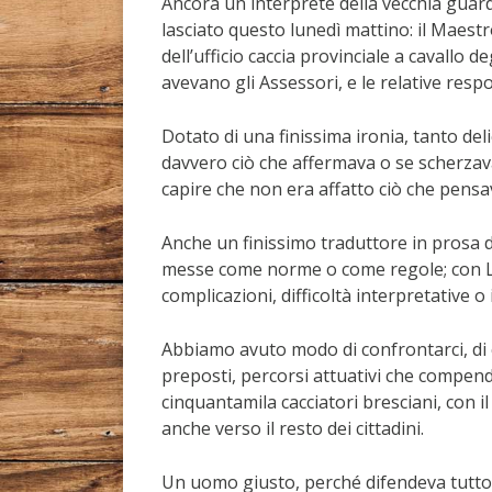
Ancora un interprete della vecchia guard
lasciato questo lunedì mattino: il Maes
dell’ufficio caccia provinciale a cavallo 
avevano gli Assessori, e le relative respo
Dotato di una finissima ironia, tanto del
davvero ciò che affermava o se scherzava
capire che non era affatto ciò che pensa
Anche un finissimo traduttore in prosa d
messe come norme o come regole; con Lui
complicazioni, difficoltà interpretative o i
Abbiamo avuto modo di confrontarci, di c
preposti, percorsi attuativi che compend
cinquantamila cacciatori bresciani, con i
anche verso il resto dei cittadini.
Un uomo giusto, perché difendeva tutto i