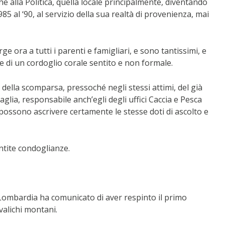
e alla Politica, quella locale principalmente, diventando
85 al ‘90, al servizio della sua realtà di provenienza, mai
e ora a tutti i parenti e famigliari, e sono tantissimi, e
ne di un cordoglio corale sentito e non formale.
ella scomparsa, pressoché negli stessi attimi, del già
lia, responsabile anch’egli degli uffici Caccia e Pesca
 possono ascrivere certamente le stesse doti di ascolto e
ntite condoglianze.
 Lombardia ha comunicato di aver respinto il primo
valichi montani.