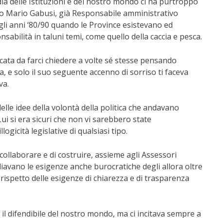
ia delle Istituzioni e del nostro mondo ci ha purtroppo
tro Mario Gabusi, già Responsabile amministrativo
degli anni ‘80/90 quando le Province esistevano ed
nsabilità in taluni temi, come quello della caccia e pesca.
icata da farci chiedere a volte sé stesse pensando
, e solo il suo seguente accenno di sorriso ti faceva
va.
elle idee della volontà della politica che andavano
 si era sicuri che non vi sarebbero state
llogicità legislative di qualsiasi tipo.
ollaborare e di costruire, assieme agli Assessori
iavano le esigenze anche burocratiche degli allora oltre
l rispetto delle esigenze di chiarezza e di trasparenza
l difendibile del nostro mondo, ma ci incitava sempre a