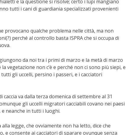
ialetti e la questione si risolve; certo i lupi mangiano
no tutti i cani di guardiania specializzati provenienti
 che provocano qualche problema nelle città, ma non
oni(?) perché al controllo basta ISPRA che si occupa di
uova.
 giungono da noi tra i primi di marzo e la metà di marzo
hé la vegetazione non c’è e perché non ci sono più siepi, e
utti gli uccelli, persino i passeri, e i cacciatori
i caccia va dalla terza domenica di settembre al 31
comunque gli uccelli migratori cacciabili covano nei paesi
e neanche in tutti i luoghi.
 alla legge, che ovviamente non ha letto, dice che
ro, e consente ai cacciatori di sparare ovunque senza