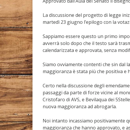
Approvato dall’Aula del Senato il disegno
La discussione del progetto di legge ini
martedì 23 giugno l’epilogo con la votazi
Sappiamo essere questo un primo import
avverrà solo dopo che il testo sarà tras
calendarizzata e approvata, senza modif
Siamo ovviamente contenti che sin dal la
maggioranza è stata più che positiva e
Certo nella discussione degli emendamenti
passaggi da parte di forze vicine al mo
Cristofaro di AVS, e Bevilaqua dei 5Stel
nuova maggioranza ad abrogarla.
Noi intanto incassiamo positivamente que
maggioranza che hanno approvato, e aspe