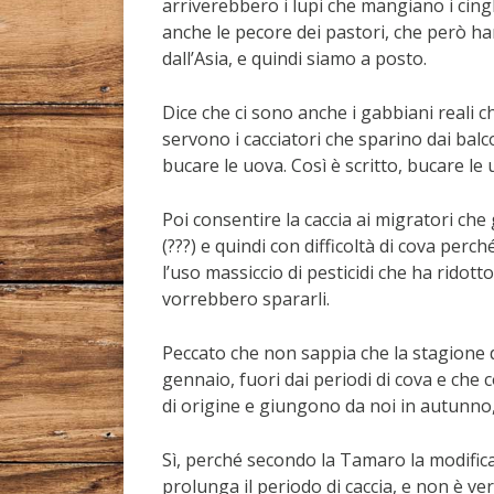
arriverebbero i lupi che mangiano i cingh
anche le pecore dei pastori, che però han
dall’Asia, e quindi siamo a posto.
Dice che ci sono anche i gabbiani reali
servono i cacciatori che sparino dai balc
bucare le uova. Così è scritto, bucare le 
Poi consentire la caccia ai migratori che
(???) e quindi con difficoltà di cova perc
l’uso massiccio di pesticidi che ha ridotto t
vorrebbero spararli.
Peccato che non sappia che la stagione d
gennaio, fuori dai periodi di cova e che 
di origine e giungono da noi in autunno, 
Sì, perché secondo la Tamaro la modifica
prolunga il periodo di caccia, e non è ve