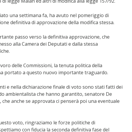
 di legge Malan ed altri di modifica alla legge 157/92.
ziato una settimana fa, ha avuto nel pomeriggio di
one definitiva di approvazione della modifica stessa.
ante passo verso la definitiva approvazione, che
messo alla Camera dei Deputati e dalla stessa
iche.
voro delle Commissioni, la tenuta politica della
 ha portato a questo nuovo importante traguardo.
 e nella dichiarazione finale di voto sono stati fatti dei
ndo ambientalista che hanno garantito, senatore De
le, che anche se approvata ci penserà poi una eventuale
sto voto, ringraziamo le forze politiche di
ttiamo con fiducia la seconda definitiva fase del