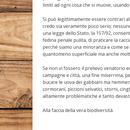
limiti ad ogni cosa che si muove, usand
Si può legittimamente essere contrari al
credo sia veramente poco serio; nessuno
una legge dello Stato, la 157/92, consente
fedina penale pulita, di praticare la cacci
perché siamo una minoranza e come se po
quantomeno superficiale ma anche molt
Se non vi fossero il prelievo venatorio 
campagne e città, una fine miserrima, p
bucare le uova dei gabbiani ma nemmeno
cormorani, piccioni selvatici, storni, cingh
altamente problematiche e tanto devasta
Alla faccia della vera biodiversità.