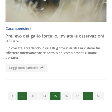
Cacciapensieri
Prelievo del gallo forcello, inviate le osservazioni
a Ispra
Ciò che sta accadendo in questi giorni in Australia ci deve far
riflettere intensamente rispetto a dei cambiamenti climatici
portatori
Leggi tutto l'articolo
1
…
33
34
35
36
37
…
55