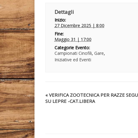
Dettagli
Inizio:
27 Dicembre 2025 | 8:00
Fine:
Maggio 31 | 17:00
Categorie Evento:
Campionati Cinofili
,
Gare
,
Iniziative ed Eventi
«
VERIFICA ZOOTECNICA PER RAZZE SEGU
SU LEPRE -CAT.LIBERA