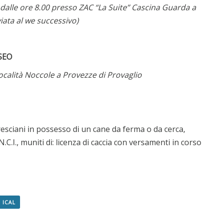
alle ore 8.00 presso ZAC “La Suite” Cascina Guarda a
iata al we successivo)
SEO
calità Noccole a Provezze di Provaglio
resciani in possesso di un cane da ferma o da cerca,
.N.C.I., muniti di: licenza di caccia con versamenti in corso
 ICAL