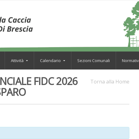
Attività
Calendario
Sezioni Comunali
Normati
CIALE FIDC 2026
Torna alla Home
SPARO