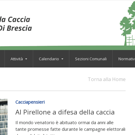
Attività
Calendario
Sezioni Comunali
Normati
Torna alla Home
Cacciapensieri
Al Pirellone a difesa della caccia
Il mondo venatorio è abituato ormai da anni alle
tante promesse fatte durante le campagne elettorali