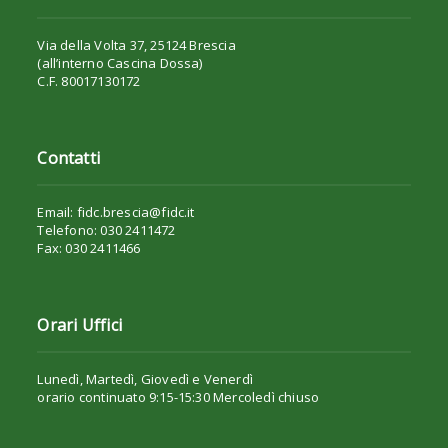
Via della Volta 37, 25124 Brescia
(all’interno Cascina Dossa)
C.F. 80017130172
Contatti
Email: fidc.brescia@fidc.it
Telefono: 030 2411472
Fax: 030 2411466
Orari Uffici
Lunedì, Martedì, Giovedì e Venerdì
orario continuato 9:15-15:30 Mercoledì chiuso