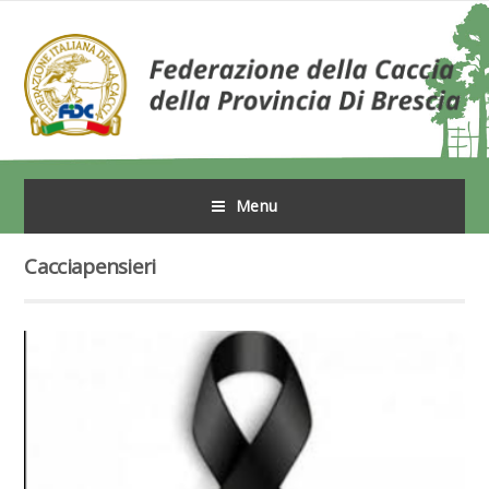
Menu
Cacciapensieri
Leggi tutto l'articolo