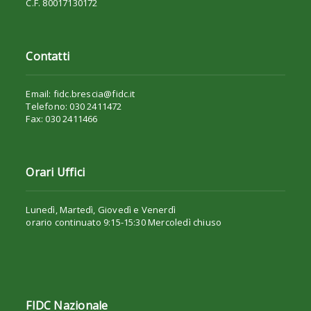
C.F. 80017130172
Contatti
Email: fidc.brescia@fidc.it
Telefono: 030 2411472
Fax: 030 2411466
Orari Uffici
Lunedì, Martedì, Giovedì e Venerdì
orario continuato 9:15-15:30 Mercoledì chiuso
FIDC Nazionale